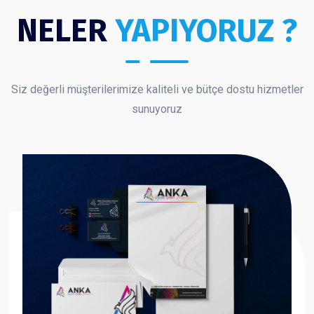
NELER
YAPIYORUZ ?
Siz değerli müşterilerimize kaliteli ve bütçe dostu hizmetler
sunuyoruz