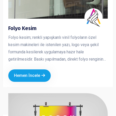
Folyo Kesim
Folyo kesim; renkli yapışkanlı vinil folyoların özel
kesim makineleri ile istenilen yazı, logo veya şekil
formunda kesilerek uygulamaya hazır hale
getirilmesidir. Baskı yapılmadan, direkt folyo renginin
kullanıldığı bu yöntem; net, keskin ve profesyonel bir
görünüm sunar. Özellikle cam, vitrin, araç ve tabela
Hemen İncele
uygulamalarında tercih edilen folyo kesim, markanızın
sade ama güçlü bir şekilde görünmesini sağlar.