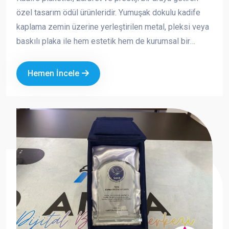
özel tasarım ödül ürünleridir. Yumuşak dokulu kadife
kaplama zemin üzerine yerleştirilen metal, pleksi veya
baskılı plaka ile hem estetik hem de kurumsal bir
görünüm sunar. Özellikle özel günlerde, törenlerde ve
anlamlı teşekkürlerde tercih edilen bu ürünler, değerli
Hemen İncele
anların kalıcı bir simgesi haline gelir.