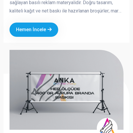
sağlayan basılı reklam materyalidir. Doğru tasarım,
kaliteli kağıt ve net baskı ile hazırlanan broşürler; marka
imajınızı güçlendirir, satışa doğrudan katkı sağlar ve
akılda kalıcılığı artırır. Fuar, açılış, kampanya, kurumsal
Hemen İncele
tanıtım ve saha dağıtımı gibi birçok alanda tercih edilen
broşürler, hem ekonomik hem de etkili bir tanıtım
aracıdır.