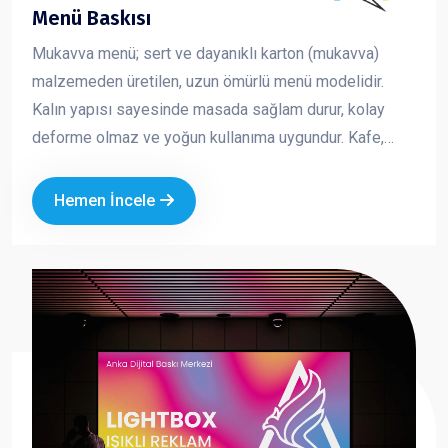
Menü Baskısı
Mukavva menü; sert ve dayanıklı karton (mukavva)
malzemeden üretilen, uzun ömürlü menü modelidir.
Kalın yapısı sayesinde masada sağlam durur, kolay
deforme olmaz ve yoğun kullanıma uygundur. Kafe,
restoran ve fast food işletmeleri için hem şık hem de
pratik bir çözümdür. Marka kimliğinizi güçlü ve düzenli
Hemen İncele
bir şekilde yansıtmanıza yardımcı olur.