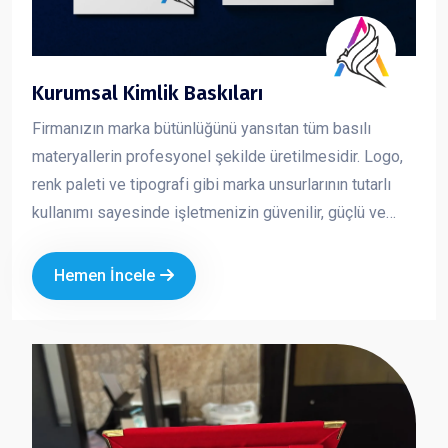
Kurumsal Kimlik Baskıları
Firmanızın marka bütünlüğünü yansıtan tüm basılı
materyallerin profesyonel şekilde üretilmesidir. Logo,
renk paleti ve tipografi gibi marka unsurlarının tutarlı
kullanımı sayesinde işletmenizin güvenilir, güçlü ve
profesyonel bir imaj sergilemesini sağlar. Kurumsal
kimlik çalışmaları, markanızın her temas noktasında
Hemen İncele
aynı kalite ve ciddiyeti göstermesine yardımcı olur.