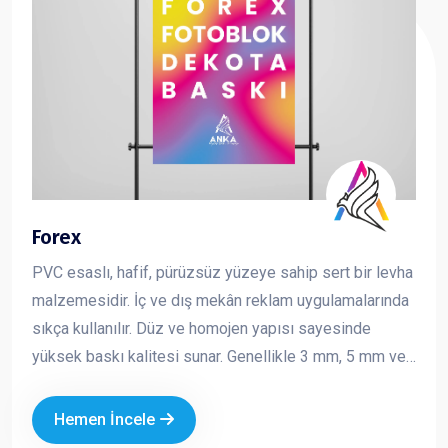
Forex
PVC esaslı, hafif, pürüzsüz yüzeye sahip sert bir levha
malzemesidir. İç ve dış mekân reklam uygulamalarında
sıkça kullanılır. Düz ve homojen yapısı sayesinde
yüksek baskı kalitesi sunar. Genellikle 3 mm, 5 mm ve
10 mm kalınlıklarda üretilir ve kolay kesilebilir,
şekillendirilebilir bir yapıya sahiptir. Reklam ve tanıtım
Hemen İncele
çalışmalarında hem ekonomik hem de şık bir çözüm