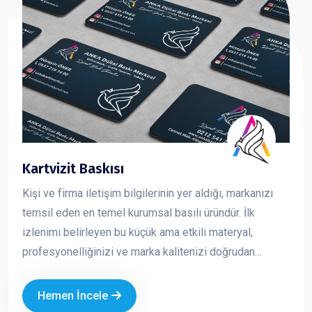
Kartvizit Baskısı
Kişi ve firma iletişim bilgilerinin yer aldığı, markanızı
temsil eden en temel kurumsal basılı üründür. İlk
izlenimi belirleyen bu küçük ama etkili materyal,
profesyonelliğinizi ve marka kalitenizi doğrudan
yansıtır. Kaliteli kağıt, doğru tasarım ve özel baskı
uygulamaları ile hazırlanan kartvizitler, firmanızın
Hemen İncele
prestijini artırır ve akılda kalıcılığını güçlendirir.