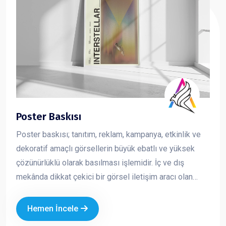
Poster Baskısı
Poster baskısı; tanıtım, reklam, kampanya, etkinlik ve
dekoratif amaçlı görsellerin büyük ebatlı ve yüksek
çözünürlüklü olarak basılması işlemidir. İç ve dış
mekânda dikkat çekici bir görsel iletişim aracı olan
posterler, markaların mesajını hızlı ve etkili şekilde
iletmesini sağlar. Kurumsal tasarım ve kaliteli baskı
Hemen İncele
teknikleriyle üretilen posterler, markanızın profesyonel