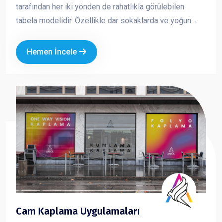
tarafından her iki yönden de rahatlıkla görülebilen
tabela modelidir. Özellikle dar sokaklarda ve yoğun
caddelerde yüksek görünürlük sağlar. Yuvarlak ve kare
formlarda üretilen yan tabelalar; ışıklı veya ışıksız
Hemen İncele
seçenekleriyle markanızın dikkat çekmesini ve
profesyonel bir imaj oluşturmasını sağlar.
Cam Kaplama Uygulamaları