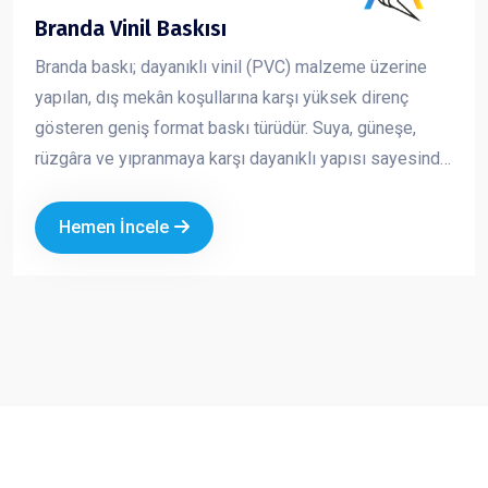
Branda Vinil Baskısı
Branda baskı; dayanıklı vinil (PVC) malzeme üzerine
yapılan, dış mekân koşullarına karşı yüksek direnç
gösteren geniş format baskı türüdür. Suya, güneşe,
rüzgâra ve yıpranmaya karşı dayanıklı yapısı sayesinde
uzun süreli açık hava reklam çalışmalarında güvenle
kullanılır. Canlı renkler ve yüksek çözünürlükte baskı
Hemen İncele
kalitesi ile markanızı uzaktan bile fark edilir hale getirir.
Ekonomik oluşu ve geniş ölçü seçenekleri sayesinde
hem kısa süreli kampanyalarda hem de kalıcı
tanıtımlarda en çok tercih edilen reklam ürünlerinden
biridir.