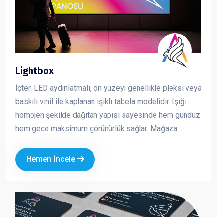
Lightbox
İçten LED aydınlatmalı, ön yüzeyi genellikle pleksi veya
baskılı vinil ile kaplanan ışıklı tabela modelidir. Işığı
homojen şekilde dağıtan yapısı sayesinde hem gündüz
hem gece maksimum görünürlük sağlar. Mağaza
cepheleri, AVM içleri ve kurumsal alanlarda en çok
tercih edilen tabela çözümlerinden biridir. Dikkat çekici,
Hemen İncele
net ve profesyonel bir sunum sağlar.