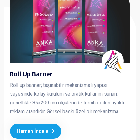
Roll Up Banner
Roll up banner; taşınabilir mekanizmalı yapısı
sayesinde kolay kurulum ve pratik kullanım sunan,
genellikle 85x200 cm ölçülerinde tercih edilen ayaklı
reklam standıdır. Görsel baskı özel bir mekanizma
içerisine sarılıdır ve kullanım sırasında yukarı doğru
çekilerek sabitlenir. Toplanmak istendiğinde ise tekrar
Hemen İncele
mekanizma içine rulo şeklinde sarılır. Hafif yapısı ve