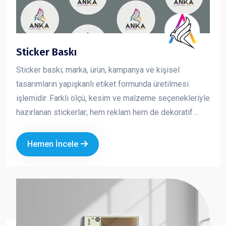
Sticker Baskı
Sticker baskı; marka, ürün, kampanya ve kişisel
tasarımların yapışkanlı etiket formunda üretilmesi
işlemidir. Farklı ölçü, kesim ve malzeme seçenekleriyle
hazırlanan stickerlar; hem reklam hem de dekoratif
amaçlı kullanılan pratik ve etkili tanıtım ürünleridir.
Kurumsal logo ve özel tasarımla üretilen sticker
Hemen İncele
baskılar, markanızın görünürlüğünü artırırken
profesyonel bir imaj oluşturmanıza katkı sağlar.