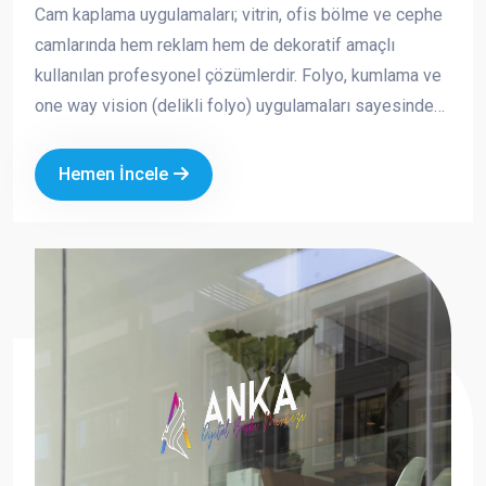
Cam kaplama uygulamaları; vitrin, ofis bölme ve cephe
camlarında hem reklam hem de dekoratif amaçlı
kullanılan profesyonel çözümlerdir. Folyo, kumlama ve
one way vision (delikli folyo) uygulamaları sayesinde
markanızın görünürlüğünü artırırken aynı zamanda
mahremiyet ve güneş kontrolü sağlayabilirsiniz.
Hemen İncele