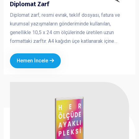
Diplomat Zarf
Diplomat zarf; resmi evrak, teklif dosyası, fatura ve
kurumsal yazışmaların gönderiminde kullanılan,
genellikle 10,5 x 24 cm ölçülerinde üretilen uzun
formattaki zarftır. A4 kağıdın üçe katlanarak içine
yerleştirilebildiği standart yapısı sayesinde iş
dünyasında en çok tercih edilen zarf türlerinden biridir.
Hemen İncele
Kurumsal logo ve iletişim bilgileriyle baskılı olarak
üretilen diplomat zarflar, markanızın profesyonel ve
güvenilir bir imaj oluşturmasına katkı sağlar.