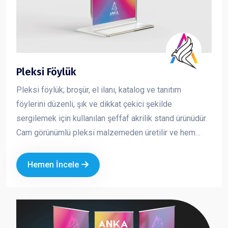
Pleksi Föylük
Pleksi föylük; broşür, el ilanı, katalog ve tanıtım
föylerini düzenli, şık ve dikkat çekici şekilde
sergilemek için kullanılan şeffaf akrilik stand ürünüdür.
Cam görünümlü pleksi malzemeden üretilir ve hem
dayanıklı hem de estetik bir sunum sağlar. İçeride
bulunan baskının net şekilde görünmesini sağlayarak
Hemen İncele
tanıtım materyallerinizin daha profesyonel durmasını
sağlar. Kurumsal alanlarda düzeni korumak ve
müşteriye güven veren bir sunum yapmak için en çok
tercih edilen masaüstü tanıtım ürünlerinden biridir.